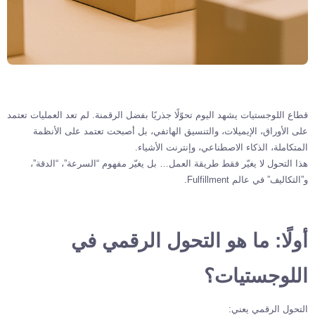
قطاع اللوجستيات يشهد اليوم تحوّلًا جذريًا بفضل الرقمنة. لم تعد العمليات تعتمد
على الأوراق، الإيميلات، والتنسيق الهاتفي، بل أصبحت تعتمد على الأنظمة
المتكاملة، الذكاء الاصطناعي، وإنترنت الأشياء.
هذا التحول لا يغيّر فقط طريقة العمل… بل يغيّر مفهوم “السرعة”، “الدقة”،
و”التكاليف” في عالم Fulfillment.
أولًا: ما هو التحول الرقمي في
اللوجستيات؟
التحول الرقمي يعني: