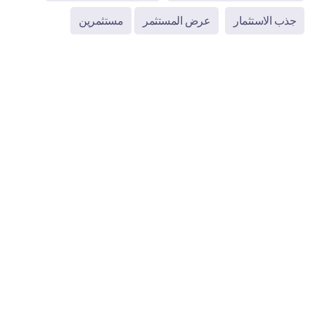
جذب الاستثمار
عرض المستثمر
مستثمرين
© 2025 فاستكو | جميع الحقوق محفوظة