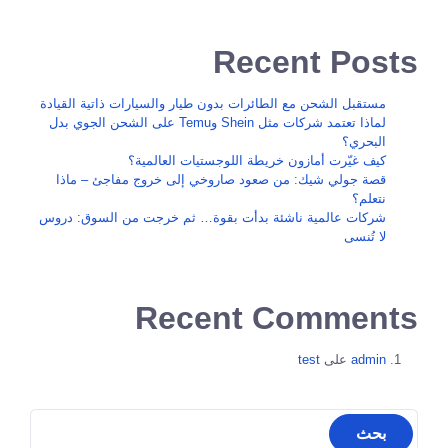
Recent Posts
مستقبل الشحن مع الطائرات بدون طيار والسيارات ذاتية القيادة
لماذا تعتمد شركات مثل Shein وTemu على الشحن الجوي بدل
البحري؟
كيف غيّرت أمازون خريطة اللوجستيات العالمية؟
قصة جولي شيك: من صعود صاروخي إلى خروج مفاجئ – ماذا
نتعلم؟
شركات عالمية ناشئة بدأت بقوة… ثم خرجت من السوق: دروس
لا تُنسى
Recent Comments
admin
على
test