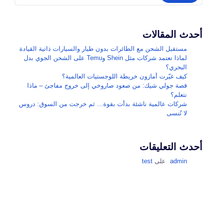
أحدث المقالات
مستقبل الشحن مع الطائرات بدون طيار والسيارات ذاتية القيادة
لماذا تعتمد شركات مثل Shein وTemu على الشحن الجوي بدل
البحري؟
كيف غيّرت أمازون خريطة اللوجستيات العالمية؟
قصة جولي شيك: من صعود صاروخي إلى خروج مفاجئ – ماذا
نتعلم؟
شركات عالمية ناشئة بدأت بقوة… ثم خرجت من السوق: دروس
لا تُنسى
أحدث التعليقات
admin
على
test