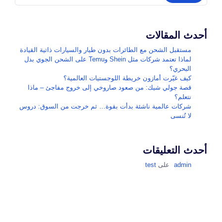
أحدث المقالات
مستقبل الشحن مع الطائرات بدون طيار والسيارات ذاتية القيادة
لماذا تعتمد شركات مثل Shein وTemu على الشحن الجوي بدل
البحري؟
كيف غيّرت أمازون خريطة اللوجستيات العالمية؟
قصة جولي شيك: من صعود صاروخي إلى خروج مفاجئ – ماذا
نتعلم؟
شركات عالمية ناشئة بدأت بقوة… ثم خرجت من السوق: دروس
لا تُنسى
أحدث التعليقات
admin
على
test