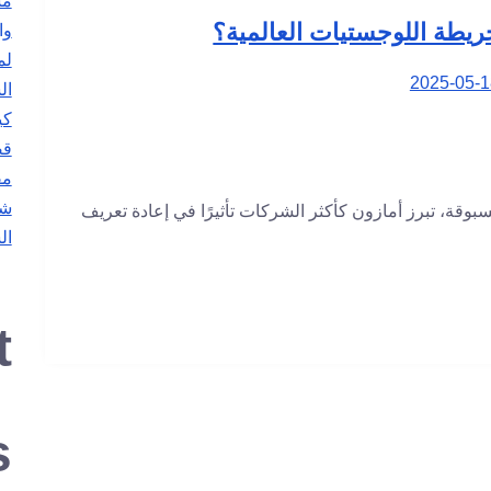
مس
ريطة اللوجستيات العالمية؟
وا
2025-05-1
ال
كي
قص
مف
شر
وقة، تبرز أمازون كأكثر الشركات تأثيرًا في إعادة تعريف
ال
t
s