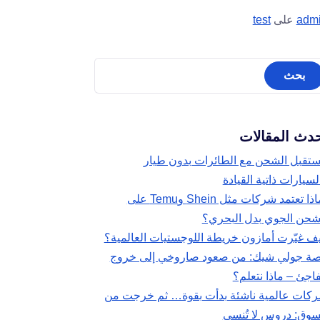
adm
على
test
دث المقالات
تقبل الشحن مع الطائرات بدون طيار
لسيارات ذاتية القيادة
لماذا تعتمد شركات مثل Shein وTemu على
شحن الجوي بدل البحري؟
ف غيّرت أمازون خريطة اللوجستيات العالمية؟
ة جولي شيك: من صعود صاروخي إلى خروج
اجئ – ماذا نتعلم؟
كات عالمية ناشئة بدأت بقوة… ثم خرجت من
سوق: دروس لا تُنسى