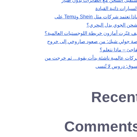
تقبل الشحن مع الطائرات بدون طيار
لسيارات ذاتية القيادة
لماذا تعتمد شركات مثل Shein وTemu على
شحن الجوي بدل البحري؟
ف غيّرت أمازون خريطة اللوجستيات العالمية؟
ة جولي شيك: من صعود صاروخي إلى خروج
اجئ – ماذا نتعلم؟
كات عالمية ناشئة بدأت بقوة… ثم خرجت من
سوق: دروس لا تُنسى
Recen
Comment