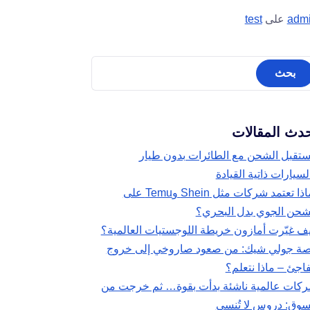
adm
على
test
دث المقالات
تقبل الشحن مع الطائرات بدون طيار
لسيارات ذاتية القيادة
لماذا تعتمد شركات مثل Shein وTemu على
شحن الجوي بدل البحري؟
ف غيّرت أمازون خريطة اللوجستيات العالمية؟
ة جولي شيك: من صعود صاروخي إلى خروج
اجئ – ماذا نتعلم؟
كات عالمية ناشئة بدأت بقوة… ثم خرجت من
سوق: دروس لا تُنسى