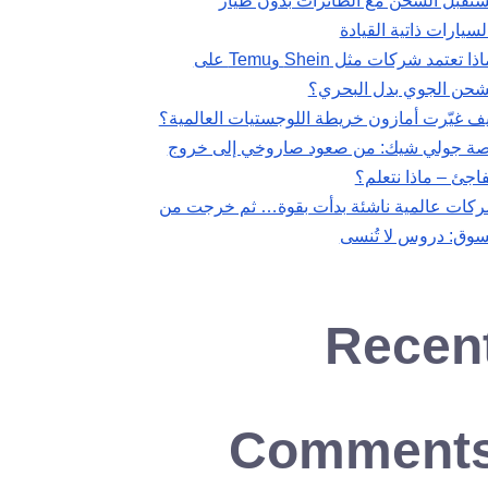
تقبل الشحن مع الطائرات بدون طيار
لسيارات ذاتية القيادة
لماذا تعتمد شركات مثل Shein وTemu على
شحن الجوي بدل البحري؟
ف غيّرت أمازون خريطة اللوجستيات العالمية؟
ة جولي شيك: من صعود صاروخي إلى خروج
اجئ – ماذا نتعلم؟
كات عالمية ناشئة بدأت بقوة… ثم خرجت من
سوق: دروس لا تُنسى
Recen
Comment