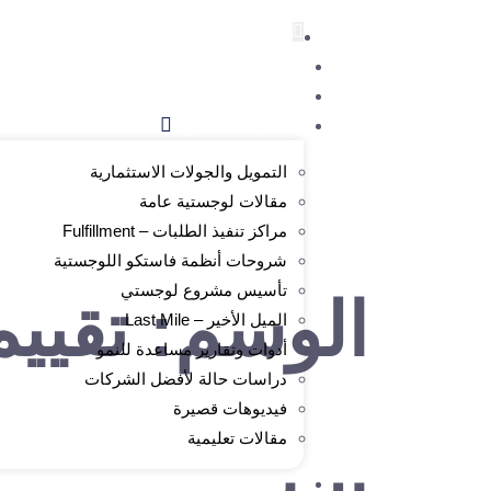
الرئيسية
من نحن
الدورات المتاحة
مكتبة المحتوى
التمويل والجولات الاستثمارية
مقالات لوجستية عامة
مراكز تنفيذ الطلبات – Fulfillment
شروحات أنظمة فاستكو اللوجستية
تأسيس مشروع لوجستي
الوسم:
تقيي
الميل الأخير – Last Mile
أدوات وتقارير مساعدة للنمو
دراسات حالة لأفضل الشركات
فيديوهات قصيرة
مقالات تعليمية
التسجيل