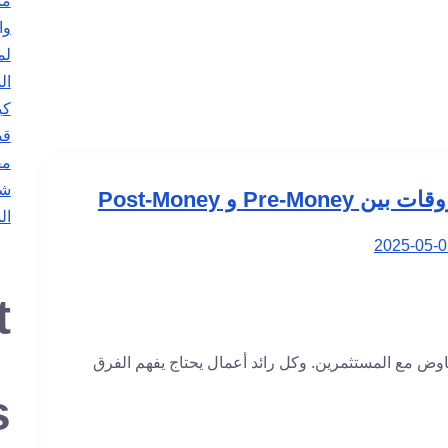
مس
وا
ال
كي
قص
مف
شر
P و Post-Money
ال
2025-05-0
t
اوض مع المستثمرين. وكل رائد أعمال يحتاج يفهم الفرق
s