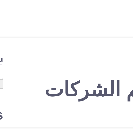
ال
م الشركات
s