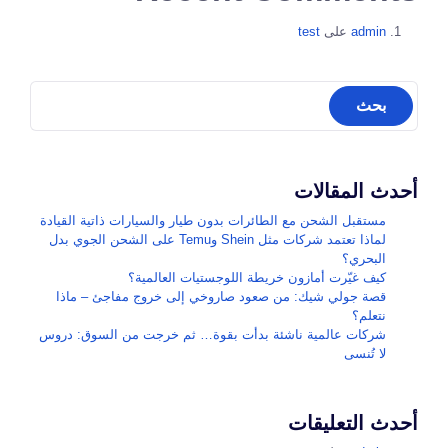
admin
على
test
أحدث المقالات
مستقبل الشحن مع الطائرات بدون طيار والسيارات ذاتية القيادة
لماذا تعتمد شركات مثل Shein وTemu على الشحن الجوي بدل
البحري؟
كيف غيّرت أمازون خريطة اللوجستيات العالمية؟
قصة جولي شيك: من صعود صاروخي إلى خروج مفاجئ – ماذا
نتعلم؟
شركات عالمية ناشئة بدأت بقوة… ثم خرجت من السوق: دروس
لا تُنسى
أحدث التعليقات