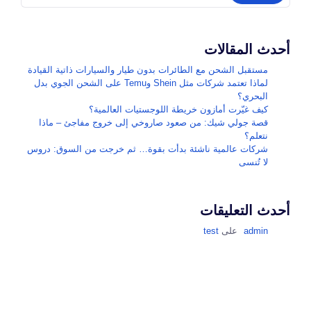
أحدث المقالات
مستقبل الشحن مع الطائرات بدون طيار والسيارات ذاتية القيادة
لماذا تعتمد شركات مثل Shein وTemu على الشحن الجوي بدل
البحري؟
كيف غيّرت أمازون خريطة اللوجستيات العالمية؟
قصة جولي شيك: من صعود صاروخي إلى خروج مفاجئ – ماذا
نتعلم؟
شركات عالمية ناشئة بدأت بقوة… ثم خرجت من السوق: دروس
لا تُنسى
أحدث التعليقات
admin
على
test