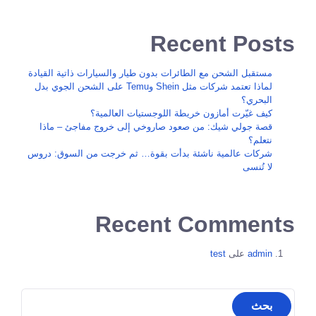
Recent Posts
مستقبل الشحن مع الطائرات بدون طيار والسيارات ذاتية القيادة
لماذا تعتمد شركات مثل Shein وTemu على الشحن الجوي بدل
البحري؟
كيف غيّرت أمازون خريطة اللوجستيات العالمية؟
قصة جولي شيك: من صعود صاروخي إلى خروج مفاجئ – ماذا
نتعلم؟
شركات عالمية ناشئة بدأت بقوة… ثم خرجت من السوق: دروس
لا تُنسى
Recent Comments
admin
على
test