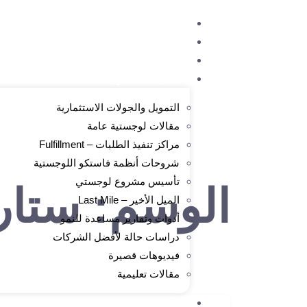
الرئيسية
من نحن
الدورات المتاحة
مكتبة المحتوى
التمويل والجولات الاستثمارية
مقالات لوجستية عامة
مراكز تنفيذ الطلبات – Fulfillment
شروحات أنظمة فاستكو اللوجستية
تأسيس مشروع لوجستي
الوسم:
ستار
الميل الأخير – Last Mile
أدوات وتقارير مساعدة للنمو
دراسات حالة لأفضل الشركات
فيديوهات قصيرة
مقالات تعليمية
التسجيل