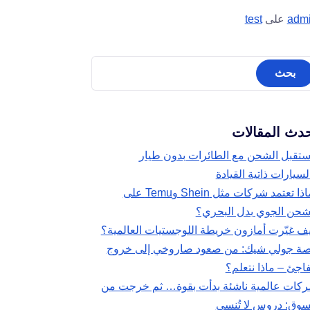
adm
على
test
دث المقالات
تقبل الشحن مع الطائرات بدون طيار
لسيارات ذاتية القيادة
لماذا تعتمد شركات مثل Shein وTemu على
شحن الجوي بدل البحري؟
ف غيّرت أمازون خريطة اللوجستيات العالمية؟
ة جولي شيك: من صعود صاروخي إلى خروج
اجئ – ماذا نتعلم؟
كات عالمية ناشئة بدأت بقوة… ثم خرجت من
سوق: دروس لا تُنسى