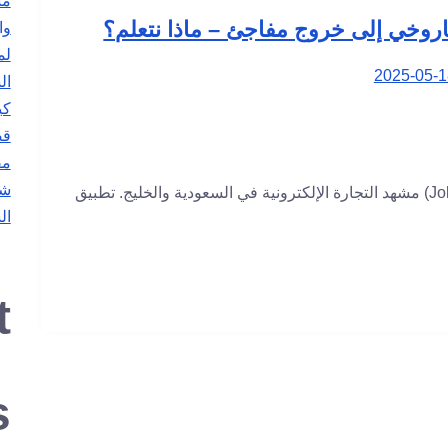
مس
خي إلى خروج مفاجئ – ماذا نتعلم؟
وا
2025-05-1
ال
كي
قص
مف
شر
في عام 2017، تصدّر اسم “جولي شيك” (JollyChic) مشهد التجارة الإلكترونية في السعودية والخليج. تطبيق
ال
t
s