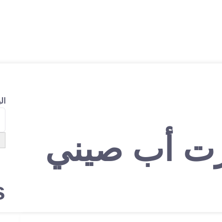
ال
ت أب صيني
s