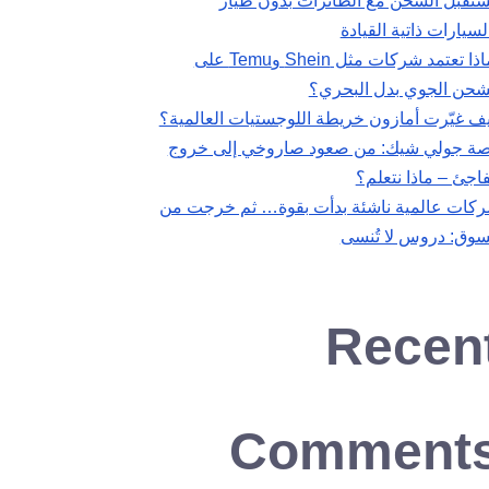
تقبل الشحن مع الطائرات بدون طيار
لسيارات ذاتية القيادة
لماذا تعتمد شركات مثل Shein وTemu على
شحن الجوي بدل البحري؟
ف غيّرت أمازون خريطة اللوجستيات العالمية؟
ة جولي شيك: من صعود صاروخي إلى خروج
اجئ – ماذا نتعلم؟
كات عالمية ناشئة بدأت بقوة… ثم خرجت من
سوق: دروس لا تُنسى
Recen
Comment