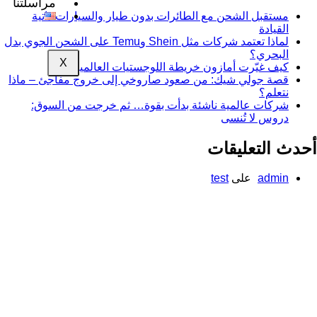
مراسلتنا
مستقبل الشحن مع الطائرات بدون طيار والسيارات ذاتية
القيادة
لماذا تعتمد شركات مثل Shein وTemu على الشحن الجوي بدل
البحري؟
X
كيف غيّرت أمازون خريطة اللوجستيات العالمية؟
قصة جولي شيك: من صعود صاروخي إلى خروج مفاجئ – ماذا
نتعلم؟
شركات عالمية ناشئة بدأت بقوة… ثم خرجت من السوق:
دروس لا تُنسى
حدث التعليقات
admin
على
test