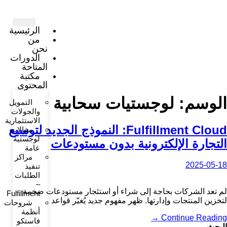
الرئيسية
من
نحن
الدورات
المتاحة
مكتبة
المحتوى
لوسم:
لوجستيات سحابية
التمويل
والجولات
الاستثمارية
Fulfillment Cloud: النموذج الجديد لتوسيع
مقالات
لوجستية
لتجارة الإلكترونية بدون مستودعات
عامة
مراكز
2025-05-1
تنفيذ
الطلبات
–
م تعد الشركات بحاجة إلى شراء أو استئجار مستودعات ضخمة
Fulfillment
تخزين المنتجات وإدارتها. ظهر مفهوم جديد يُغيّر قواعد
شروحات
أنظمة
Continue Reading 
فاستكو
لبحث