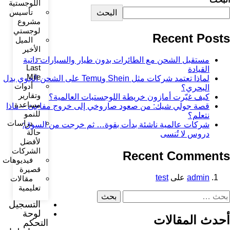
اللوجستية
تأسيس
البحث
مشروع
لوجستي
Recent Post
الميل
الأخير
–
مستقبل الشحن مع الطائرات بدون طيار والسيارات ذاتية
Last
القيادة
Mile
لماذا تعتمد شركات مثل Shein وTemu على الشحن الجوي بدل
أدوات
البحري؟
وتقارير
كيف غيّرت أمازون خريطة اللوجستيات العالمية؟
مساعدة
قصة جولي شيك: من صعود صاروخي إلى خروج مفاجئ – ماذا
للنمو
نتعلم؟
دراسات
شركات عالمية ناشئة بدأت بقوة… ثم خرجت من السوق:
حالة
دروس لا تُنسى
لأفضل
الشركات
Recent Comment
فيديوهات
قصيرة
admin
على
test
مقالات
تعليمية
التسجيل
لوحة
حدث المقالات
التحكم