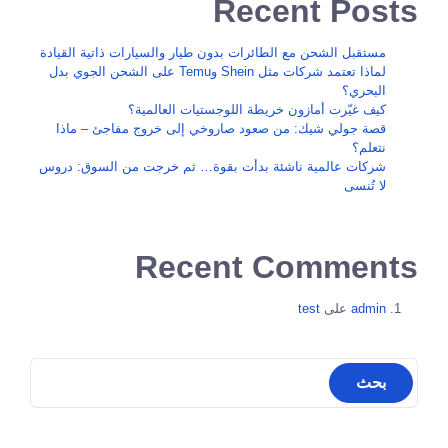
Recent Posts
مستقبل الشحن مع الطائرات بدون طيار والسيارات ذاتية القيادة
لماذا تعتمد شركات مثل Shein وTemu على الشحن الجوي بدل
البحري؟
كيف غيّرت أمازون خريطة اللوجستيات العالمية؟
قصة جولي شيك: من صعود صاروخي إلى خروج مفاجئ – ماذا
نتعلم؟
شركات عالمية ناشئة بدأت بقوة… ثم خرجت من السوق: دروس
لا تُنسى
Recent Comments
admin
على
test