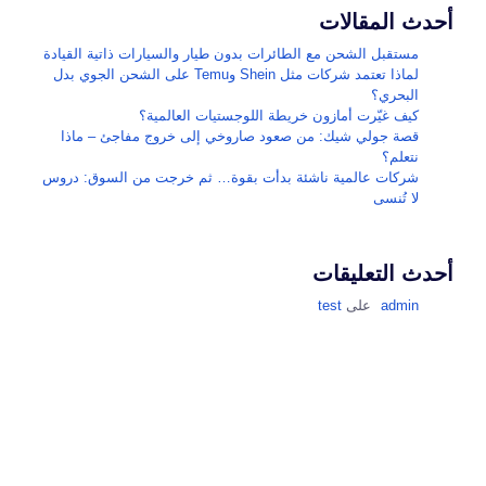
أحدث المقالات
مستقبل الشحن مع الطائرات بدون طيار والسيارات ذاتية القيادة
لماذا تعتمد شركات مثل Shein وTemu على الشحن الجوي بدل
البحري؟
كيف غيّرت أمازون خريطة اللوجستيات العالمية؟
قصة جولي شيك: من صعود صاروخي إلى خروج مفاجئ – ماذا
نتعلم؟
شركات عالمية ناشئة بدأت بقوة… ثم خرجت من السوق: دروس
لا تُنسى
أحدث التعليقات
admin
على
test