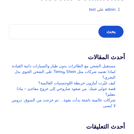
admin
على
test
أحدث المقالات
مستقبل الشحن مع الطائرات بدون طيار والسيارات ذاتية القيادة
لماذا تعتمد شركات مثل Shein وTemu على الشحن الجوي بدل
البحري؟
كيف غيّرت أمازون خريطة اللوجستيات العالمية؟
قصة جولي شيك: من صعود صاروخي إلى خروج مفاجئ – ماذا
نتعلم؟
شركات عالمية ناشئة بدأت بقوة… ثم خرجت من السوق: دروس
لا تُنسى
أحدث التعليقات