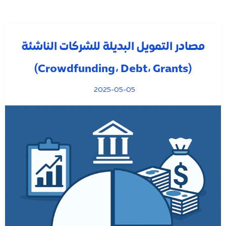
مصادر التمويل البديلة للشركات الناشئة
(Crowdfunding، Debt، Grants)
2025-05-05