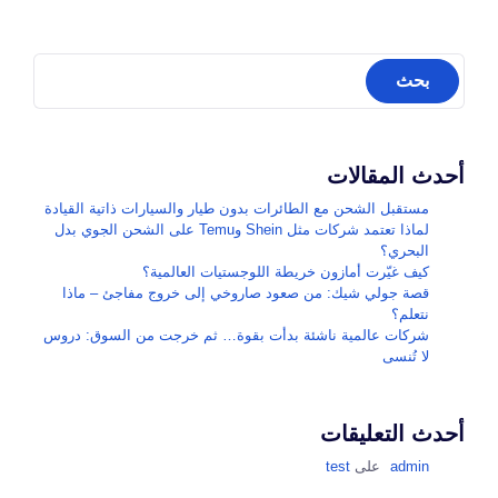
أحدث المقالات
مستقبل الشحن مع الطائرات بدون طيار والسيارات ذاتية القيادة
لماذا تعتمد شركات مثل Shein وTemu على الشحن الجوي بدل
البحري؟
كيف غيّرت أمازون خريطة اللوجستيات العالمية؟
قصة جولي شيك: من صعود صاروخي إلى خروج مفاجئ – ماذا
نتعلم؟
شركات عالمية ناشئة بدأت بقوة… ثم خرجت من السوق: دروس
لا تُنسى
أحدث التعليقات
admin
على
test