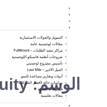
الرئيسية
من نحن
الدورات المتاحة
مكتبة المحتوى
التمويل والجولات الاستثمارية
مقالات لوجستية عامة
مراكز تنفيذ الطلبات – Fulfillment
شروحات أنظمة فاستكو اللوجستية
تأسيس مشروع لوجستي
الميل الأخير – Last Mile
أدوات وتقارير مساعدة للنمو
الوسم:
uity
دراسات حالة لأفضل الشركات
فيديوهات قصيرة
مقالات تعليمية
التسجيل