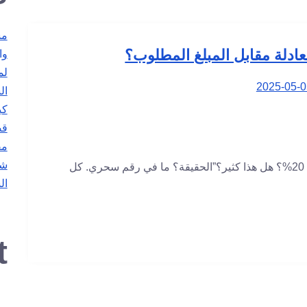
مس
عادلة مقابل المبلغ المطلوب؟
وا
2025-05-0
ال
كي
قص
مف
شر
كثير من المؤسسين يترددون:“كم أتنازل؟ 10%؟ 20%؟ هل هذا كثير؟”الحقيقة؟ ما في رقم سحري. كل
ال
t