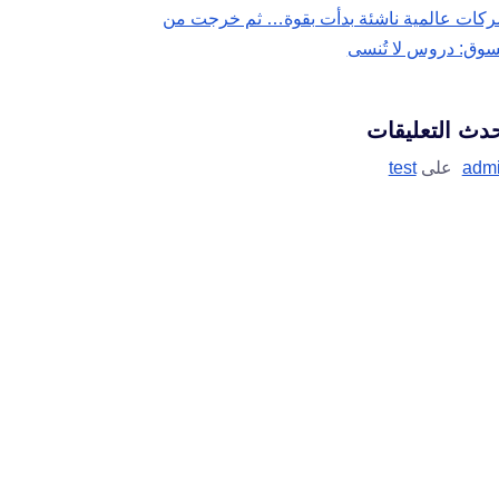
كات عالمية ناشئة بدأت بقوة… ثم خرجت من
سوق: دروس لا تُنسى
دث التعليقات
adm
على
test