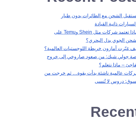
تقبل الشحن مع الطائرات بدون طيار
لسيارات ذاتية القيادة
لماذا تعتمد شركات مثل Shein وTemu على
شحن الجوي بدل البحري؟
ف غيّرت أمازون خريطة اللوجستيات العالمية؟
ة جولي شيك: من صعود صاروخي إلى خروج
اجئ – ماذا نتعلم؟
كات عالمية ناشئة بدأت بقوة… ثم خرجت من
سوق: دروس لا تُنسى
Recen