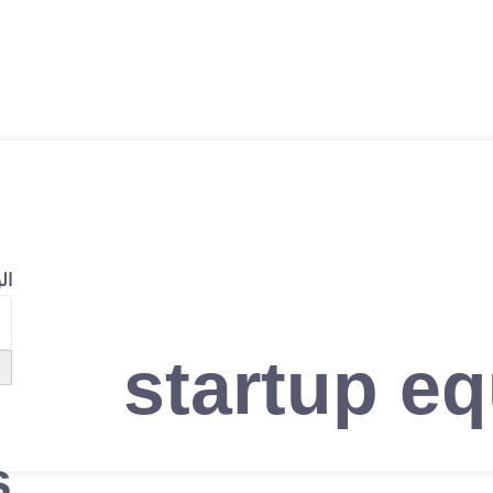
ال
startup eq
s