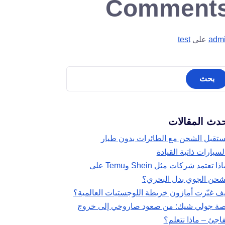
Comment
adm
على
test
دث المقالات
تقبل الشحن مع الطائرات بدون طيار
لسيارات ذاتية القيادة
لماذا تعتمد شركات مثل Shein وTemu على
شحن الجوي بدل البحري؟
ف غيّرت أمازون خريطة اللوجستيات العالمية؟
ة جولي شيك: من صعود صاروخي إلى خروج
اجئ – ماذا نتعلم؟