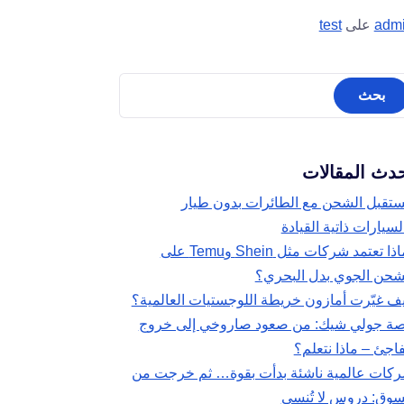
adm
على
test
دث المقالات
تقبل الشحن مع الطائرات بدون طيار
لسيارات ذاتية القيادة
لماذا تعتمد شركات مثل Shein وTemu على
شحن الجوي بدل البحري؟
ف غيّرت أمازون خريطة اللوجستيات العالمية؟
ة جولي شيك: من صعود صاروخي إلى خروج
اجئ – ماذا نتعلم؟
كات عالمية ناشئة بدأت بقوة… ثم خرجت من
سوق: دروس لا تُنسى