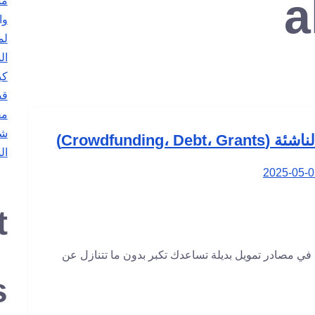
a
مس
وا
ال
كي
قص
مف
شر
Crowdfundin)
ال
2025-05-0
t
 في مصادر تمويل بديلة تساعدك تكبر بدون ما تتنازل عن
s