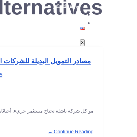
lternatives
لوحة التحكم
مراسلتنا
X
مصادر التمويل البديلة للشركات الناشئة (g، Debt، Grants
5
مو كل شركة ناشئة تحتاج مستثمر جريء. أحيانًا،
Continue Reading →