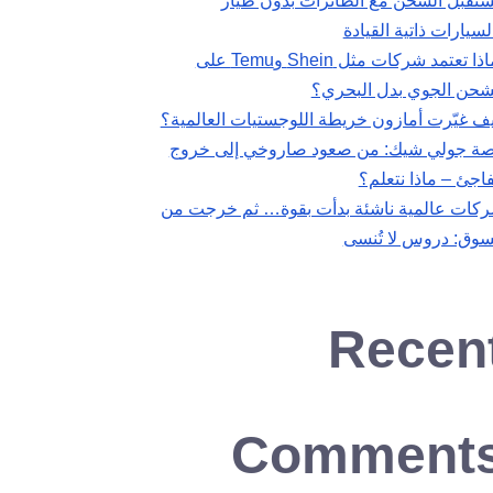
تقبل الشحن مع الطائرات بدون طيار
لسيارات ذاتية القيادة
لماذا تعتمد شركات مثل Shein وTemu على
شحن الجوي بدل البحري؟
ف غيّرت أمازون خريطة اللوجستيات العالمية؟
ة جولي شيك: من صعود صاروخي إلى خروج
اجئ – ماذا نتعلم؟
كات عالمية ناشئة بدأت بقوة… ثم خرجت من
سوق: دروس لا تُنسى
Recen
Comment