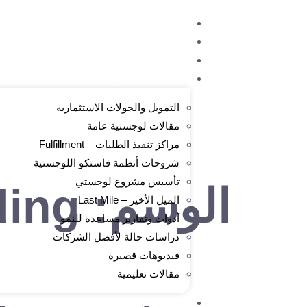
الرئيسية
من نحن
الدورات المتاحة
مكتبة المحتوى
التمويل والجولات الاستثمارية
مقالات لوجستية عامة
مراكز تنفيذ الطلبات – Fulfillment
شروحات أنظمة فاستكو اللوجستية
تأسيس مشروع لوجستي
الوسم:
ding
الميل الأخير – Last Mile
أدوات وتقارير مساعدة للنمو
دراسات حالة لأفضل الشركات
فيديوهات قصيرة
مقالات تعليمية
التسجيل