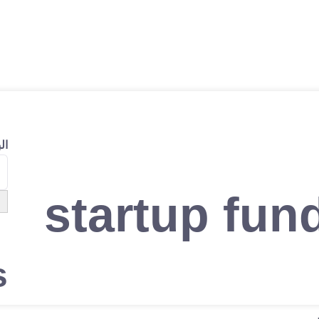
ال
startup fun
s