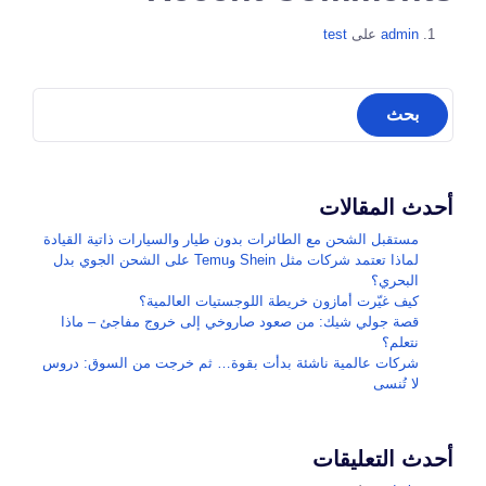
admin
على
test
أحدث المقالات
مستقبل الشحن مع الطائرات بدون طيار والسيارات ذاتية القيادة
لماذا تعتمد شركات مثل Shein وTemu على الشحن الجوي بدل
البحري؟
كيف غيّرت أمازون خريطة اللوجستيات العالمية؟
قصة جولي شيك: من صعود صاروخي إلى خروج مفاجئ – ماذا
نتعلم؟
شركات عالمية ناشئة بدأت بقوة… ثم خرجت من السوق: دروس
لا تُنسى
أحدث التعليقات